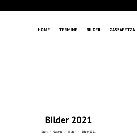
HOME
TERMINE
BILDER
GASSAFETZA
Bilder 2021
Sie befinden sich hier:
Start
Galerie
Bilder
Bilder 2021