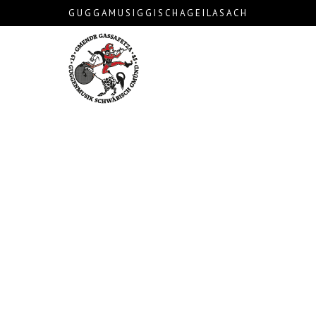
G U G G A M U S I G G I S C H A G E I L A S A C H