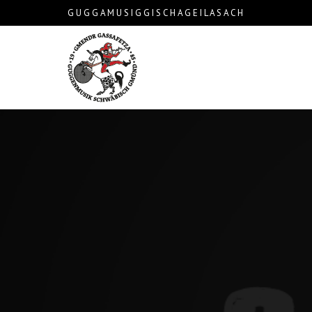
G U G G A M U S I G G I S C H A G E I L A S A C H