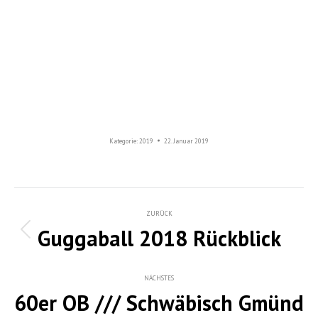
Kategorie:
2019
22. Januar 2019
Album-
ZURÜCK
Guggaball 2018 Rückblick
Navigation
Vorheriges
Album:
NÄCHSTES
60er OB /// Schwäbisch Gmünd