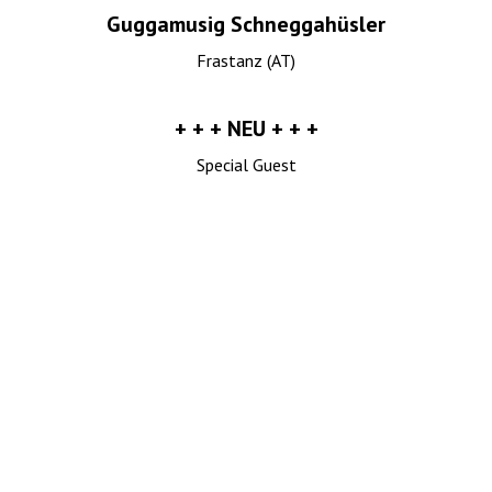
Guggamusig Schneggahüsler
Frastanz (AT)
+ + + NEU + + +
Special Guest
H I G H L I G H T S