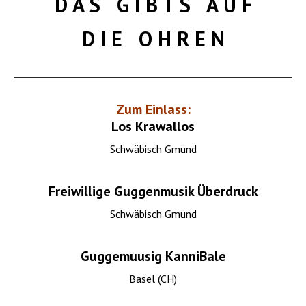
D A S G I B T S A U F
D I E O H R E N
Zum Einlass:
Los Krawallos
Schwäbisch Gmünd
Freiwillige Guggenmusik Überdruck
Schwäbisch Gmünd
Guggemuusig KanniBale
Basel (CH)