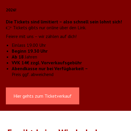
2026!
Die Tickets sind limitiert – also schnell sein lohnt sich!
👉 Tickets gibts nur online über den Link.
Feiere mit uns – wir zählen auf dich!
Einlass 19.00 Uhr
Beginn 19.30 Uhr
Ab 18
Jahren
VVK 14€
zzgl. Vorverkaufsgebühr
Abendkasse
nur bei Verfügbarkeit –
Preis ggf. abweichend
Hier gehts zum Ticketverkauf