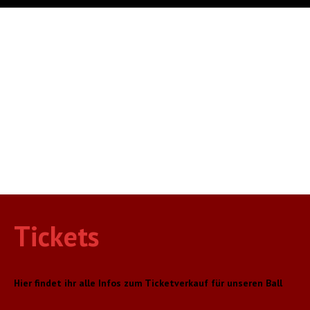
Bis zum Freitag aller Freitage
sinds nur noch
00
Wochen
00
Tage
00
Stunden
00
Minuten
Tickets
Hier findet ihr alle Infos zum Ticketverkauf für unseren Ball