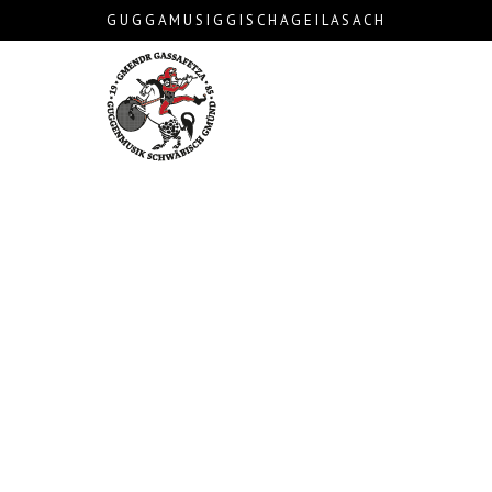
G U G G A M U S I G G I S C H A G E I L A S A C H