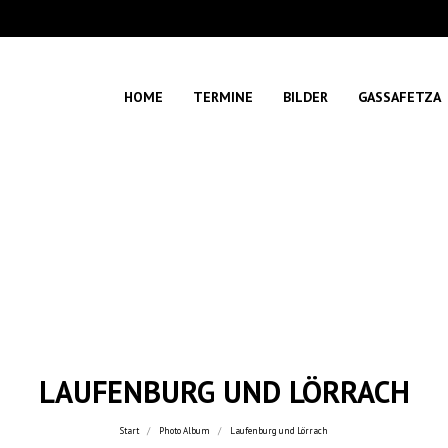
HOME
TERMINE
BILDER
GASSAFETZA
LAUFENBURG UND LÖRRACH
Sie befinden sich hier:
Start
Photo Album
Laufenburg und Lörrach