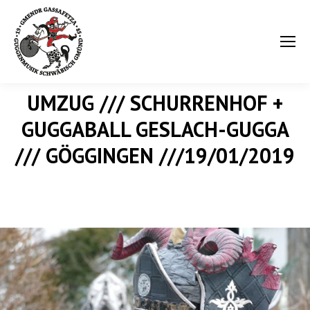
UMZUG /// SCHURRENHOF +
GUGGABALL GESLACH-GUGGA
Sie befinden sich hier:
/// GÖGGINGEN ///19/01/2019