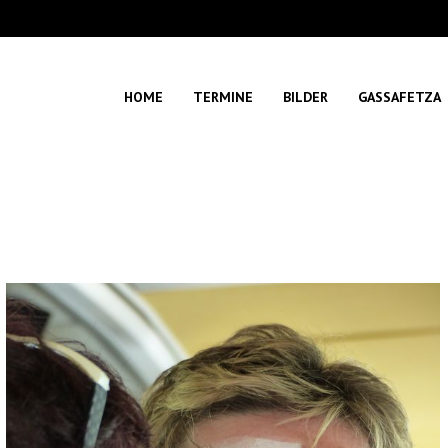
HOME
TERMINE
BILDER
GASSAFETZA
Sie befinden sich hier:
Start
Photo Album
Laufenburg