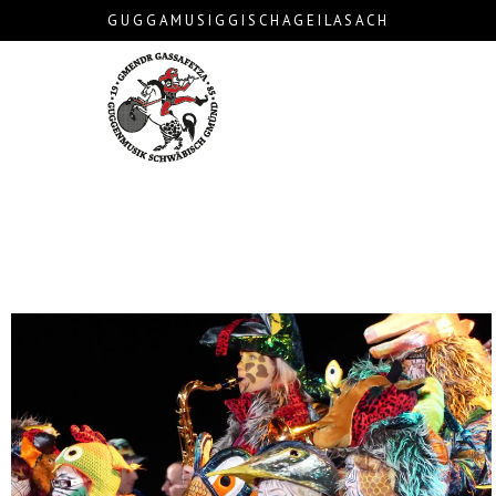
G U G G A M U S I G G I S C H A G E I L A S A C H