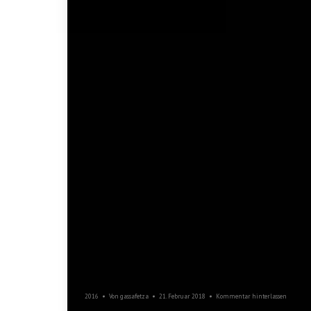
Schmutziger
Donnerstag
2016
Von
gassafetza
21. Februar 2018
Kommentar hinterlassen