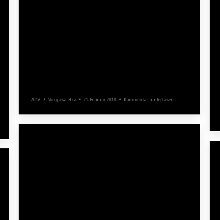
Helferfest
2016
Von
gassafetza
21. Februar 2018
Kommentar hinterlassen