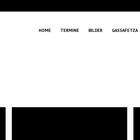
HOME
TERMINE
BILDER
GASSAFETZA
Sie befinden sich hier:
Start
Photo Album