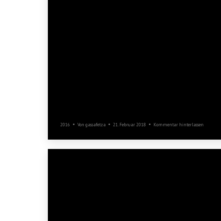
Segeln
2016
Von
gassafetza
21. Februar 2018
Kommentar hinterlassen