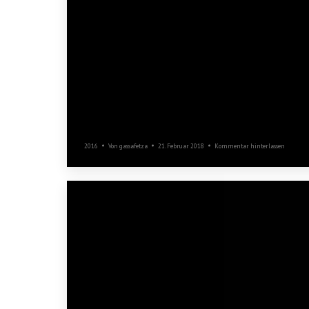
Empfang Kai Häfner
2016
Von
gassafetza
21. Februar 2018
Kommentar hinterlassen