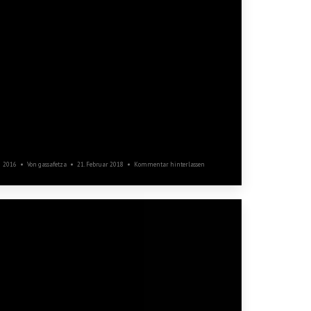
Heringsessen
2016
Von
gassafetza
21. Februar 2018
Kommentar hinterlassen