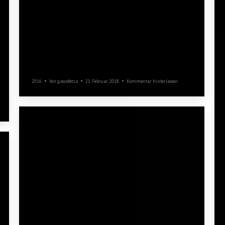
Faschingsdienstag
2016
Von
gassafetza
21. Februar 2018
Kommentar hinterlassen