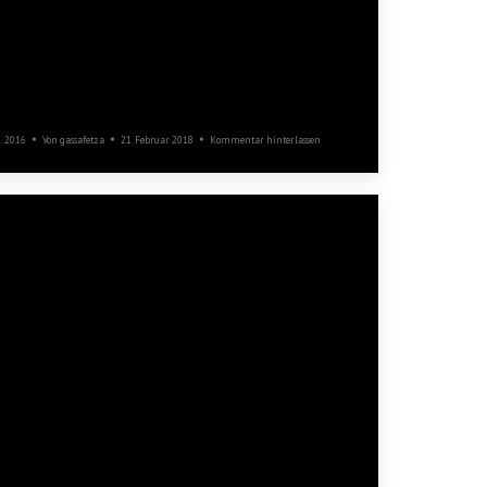
Rosenmontag
2016
Von
gassafetza
21. Februar 2018
Kommentar hinterlassen