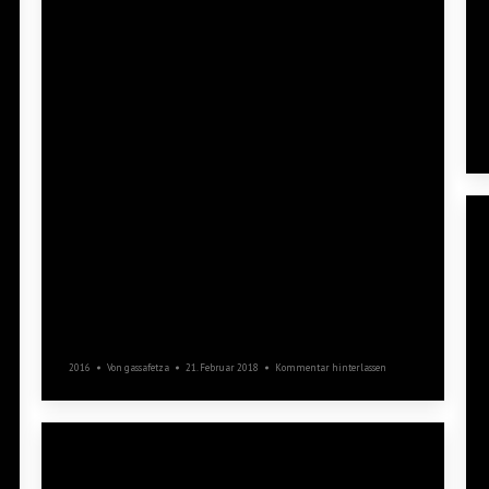
Faschingssamstag
2016
Von
gassafetza
21. Februar 2018
Kommentar hinterlassen