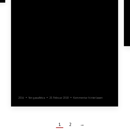
Guggaball Gmendr
Gassafetza
2016
Von
gassafetza
20. Februar 2018
Kommentar hinterlassen
1
2
→