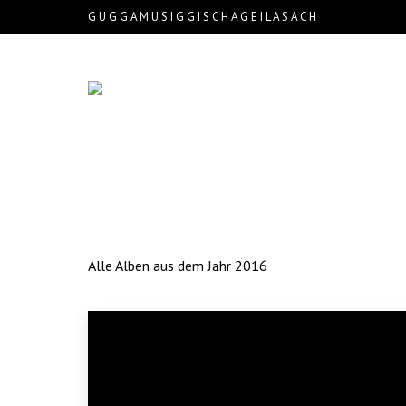
G U G G A M U S I G G I S C H A G E I L A S A C H
Alle Alben aus dem Jahr 2016