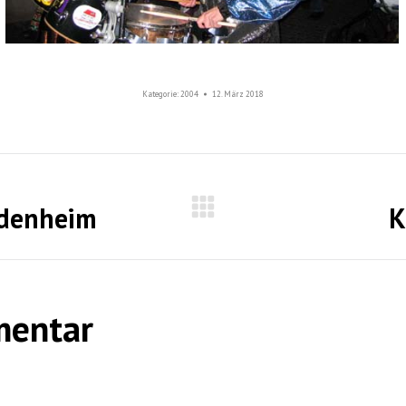
Kategorie:
2004
12. März 2018
idenheim
K
Nächstes
Album:
mentar