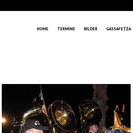
HOME
TERMINE
BILDER
GASSAFETZA
Sie befinden sich hier:
Start
Photo Album
Saisonauftakt