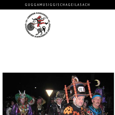
G U G G A M U S I G G I S C H A G E I L A S A C H