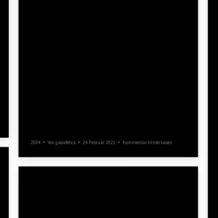
Prunksitzung und
Kneipentour
2004
Von
gassafetza
24. Februar 2021
Kommentar hinterlassen