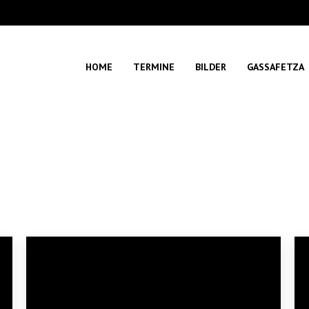
HOME
TERMINE
BILDER
GASSAFETZA
Sie befinden sich hier:
Start
Photo Album