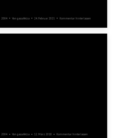
Gmünd
2004
Von
gassafetza
24. Februar 2021
Kommentar hinterlassen
Helferfest
2004
Von
gassafetza
12. März 2018
Kommentar hinterlassen