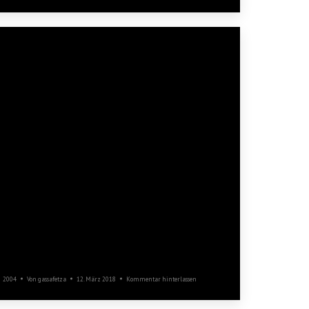
Saisonauftakt
2004
Von
gassafetza
12. März 2018
Kommentar hinterlassen