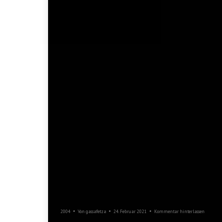
Eurocarneval Salzburg
2004
Von
gassafetza
24. Februar 2021
Kommentar hinterlassen