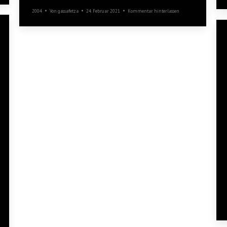
2004
Von
gassafetza
24. Februar 2021
Kommentar hinterlassen