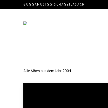
G U G G A M U S I G G I S C H A G E I L A S A C H
Alle Alben aus dem Jahr 2004