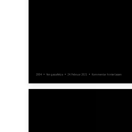
Umzug Unterkochen
2004
Von
gassafetza
24. Februar 2021
Kommentar hinterlassen